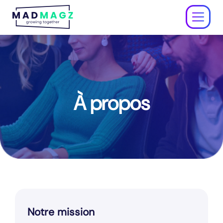
À propos
Tarifs
Éducation
Entreprise
À propos
Aide ↗
S'inscrire gratuitement
Se connecter
Notre mission