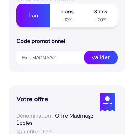
2 ans
3 ans
1 an
-10%
-20%
Code promotionnel
Valider
Votre offre
Dénomination :
Offre Madmagz
Écoles
Quantité :
1 an