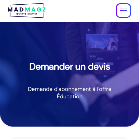
À propos
Tarifs
Éducation
Entreprise
Demander un devis
Aide ↗
S'inscrire gratuitement
Demande d'abonnement à l'offre
Éducation
Se connecter