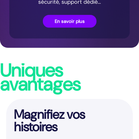
sécurité, support dédié…
En savoir plus
Uniques
avantages
Magnifiez vos
Fa
histoires
co