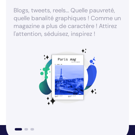
Blogs, tweets, reels… Quelle pauvreté,
Les m
quelle banalité graphiques ! Comme un
moi 
magazine a plus de caractère ! Attirez
une o
l'attention, séduisez, inspirez !
déve