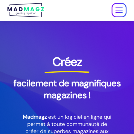
À propos
Tarifs
Éducation
Entreprise
Créez
Aide ↗
S'inscrire gratuitement
facilement de magnifiques
magazines !
Se connecter
Madmagz
est un logiciel en ligne qui
permet à toute communauté de
créer de superbes magazines aux