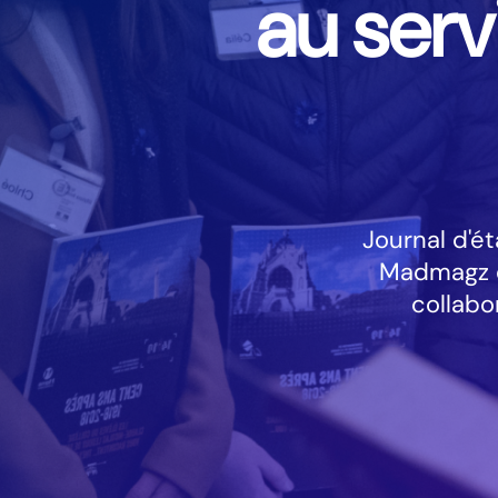
au serv
Journal d'é
Madmagz e
collabo