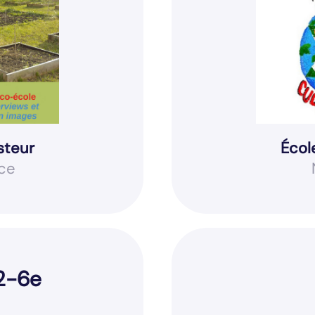
steur
Écol
ce
2-6e