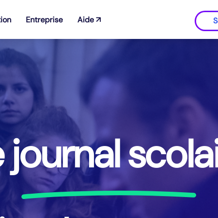
ion
Entreprise
Aide ↗
S
 journal scola