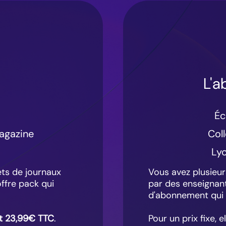
L'
Éc
agazine
Col
Ly
ets de journaux
Vous avez plusieur
offre pack qui
par des enseignants
d'abonnement qui 
est 23,99€ TTC
.
Pour un prix fixe, 