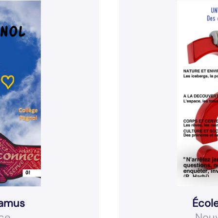
Camus
Écol
ce
Nouv