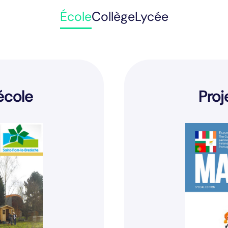
École
Collège
Lycée
'école
Proj